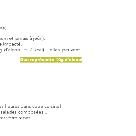
es
m et jamais à jeûn).
e impacté.
g d'alcool = 7 kcal) ; elles peuvent
Que représente 10g d'alcool
es heures dans votre cuisine!
s, salades composées...
er votre repas.