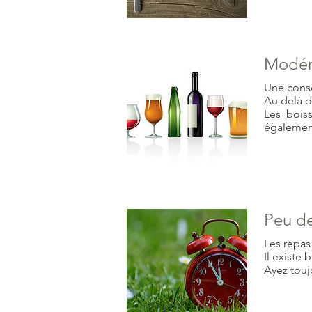
Modére
Une conso
Au delà d
Les boiss
également 
Peu de
Les repas
Il existe
Ayez tou