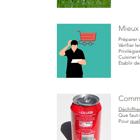
Mieux 
Préparer 
Vérifier l
Privilégier
Cuisiner l
Établir d
Commen
Déchiffre
Que faut-i
Pour
quel