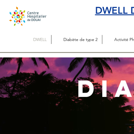
DWELL D
DWELL
Diabète de type 2
Activité P
Di